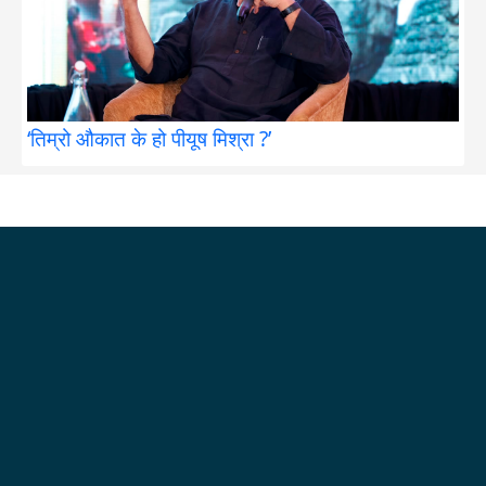
‘तिम्रो औकात के हो पीयूष मिश्रा ?’