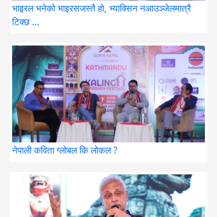
भाइरल भनेको भाइरसजस्तै हो, भ्याक्सिन नआउञ्जेलमात्रै
टिक्छ …
नेपाली कविता ग्लोबल कि लोकल ?