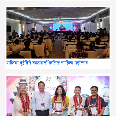
सकियो दुईदिने काठमाडौँ कलिङ साहित्य महोत्सव