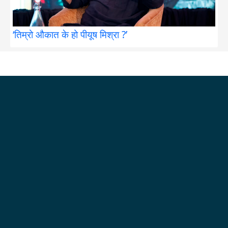
‘तिम्रो औकात के हो पीयूष मिश्रा ?’