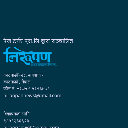
पेज टर्नर प्रा.लि.द्वारा सञ्चालित
काठमाडौँ -२८, बागबाजार
काठमाडौँ , नेपाल
फोन नं. +९७७ १ ५९१३७७१
niroopannews@gmail.com
विज्ञापनको लागि
९८५१२३६६२३
niroopanweb@gmail.com